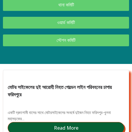
থানা কমিটি
ওয়ার্ড কমিটি
স্টেশন কমিটি
মোটর সাইকেলের দুই আরোহী নিহত গোল্ডেন লাইন পরিবহনের চাপায়
ফরিদপুরে
একটি দ্রুতগামী বাসের সাথে মোটরসাইকেলের সংঘর্ষে দুইজন নিহত ফরিদপুর-খুলনা
মহাসড়কের...
Read More