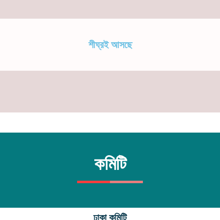
শীঘ্রই আসছে
কমিটি
ঢাকা কমিটি